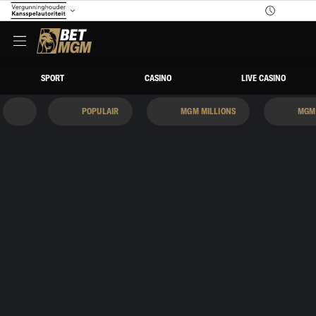
SPORT
CASINO
LIVE CASINO
POPULAIR
MGM MILLIONS
MGM