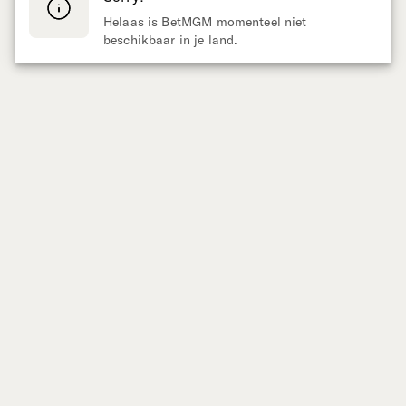
Helaas is BetMGM momenteel niet
beschikbaar in je land.
Aangeboden door
SPORT WEDDEN
CASINO
Live Wedden
Gokkasten
Voetbal
Populair
Darts
Nieuwe Gokkasten
Tennis
Vegas