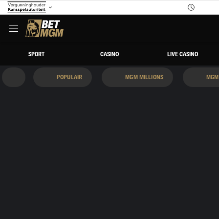
SPORT
CASINO
LIVE CASINO
POPULAIR
MGM MILLIONS
MGM