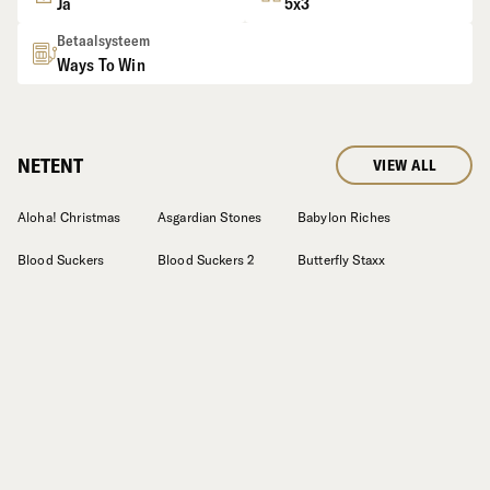
Ja
5x3
Betaalsysteem
Ways To Win
NETENT
VIEW ALL
Aloha! Christmas
Asgardian Stones
Babylon Riches
Blood Suckers
Blood Suckers 2
Butterfly Staxx