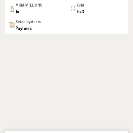
MGM MILLIONS
Grid
Ja
5x3
Betaalsysteem
Paylines