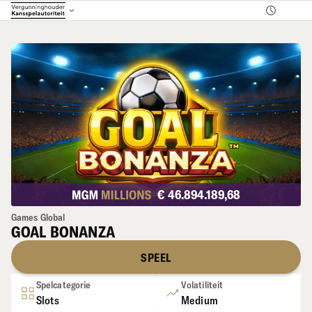
€ 46.894.189,68
Games Global
GOAL BONANZA
SPEEL
Spelcategorie
Volatiliteit
Slots
Medium