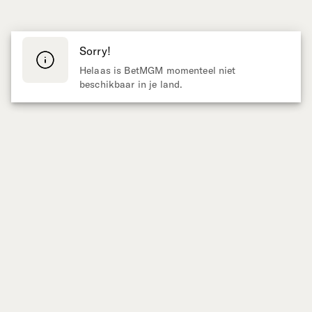
Sorry!
Helaas is BetMGM momenteel niet
beschikbaar in je land.
Aangeboden door
SPORT WEDDEN
CASINO
Live Wedden
Gokkasten
Voetbal
Populair