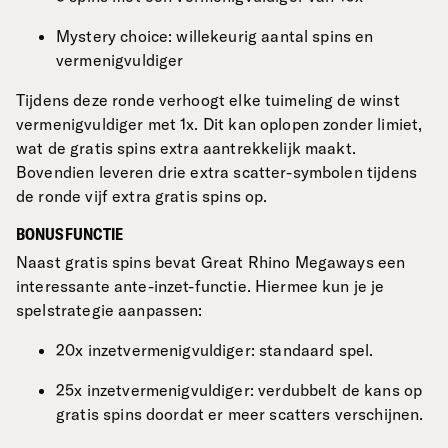
Mystery choice: willekeurig aantal spins en
vermenigvuldiger
Tijdens deze ronde verhoogt elke tuimeling de winst
vermenigvuldiger met 1x. Dit kan oplopen zonder limiet,
wat de gratis spins extra aantrekkelijk maakt.
Bovendien leveren drie extra scatter-symbolen tijdens
de ronde vijf extra gratis spins op.
BONUSFUNCTIE
Naast gratis spins bevat Great Rhino Megaways een
interessante ante-inzet-functie. Hiermee kun je je
spelstrategie aanpassen:
20x inzetvermenigvuldiger: standaard spel.
25x inzetvermenigvuldiger: verdubbelt de kans op
gratis spins doordat er meer scatters verschijnen.