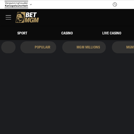
SPORT
CASINO
LIVE CASINO
POPULAIR
MGM MILLIONS
MGM