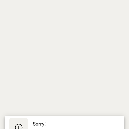
Sorry!