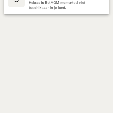
Helaas is BetMGM momenteel niet
beschikbaar in je land.
Aangeboden door
SPORT WEDDEN
CASINO
Live Wedden
Gokkasten
Voetbal
Populair
Darts
Nieuwe Gokkasten
Tennis
Vegas
Blog
Megaways