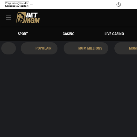
SPORT
CASINO
LIVE CASINO
POPULAIR
MGM MILLIONS
MGM