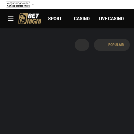
SPORT
CASINO
LIVE CASINO
POPULAIR