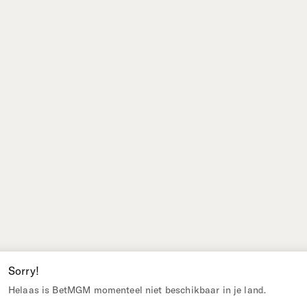
Sorry!
Helaas is BetMGM momenteel niet beschikbaar in je land.