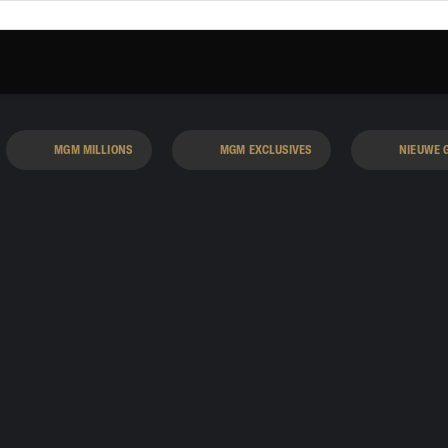
MGM MILLIONS
MGM EXCLUSIVES
NIEUWE 