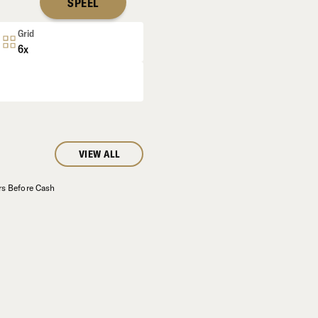
SPEEL
Grid
6x
VIEW ALL
rs Before Cash