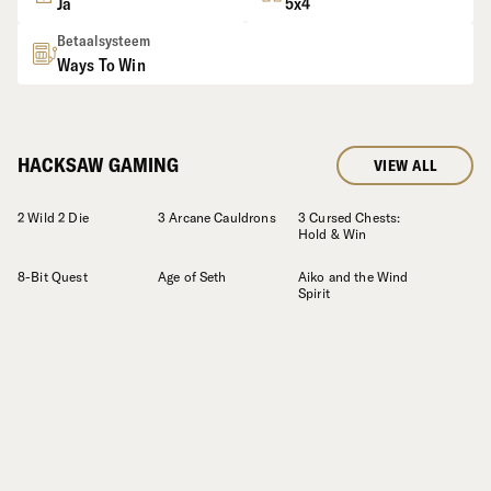
Ja
5x4
Betaalsysteem
Ways To Win
HACKSAW GAMING
VIEW ALL
2 Wild 2 Die
3 Arcane Cauldrons
3 Cursed Chests:
Hold & Win
8-Bit Quest
Age of Seth
Aiko and the Wind
Spirit