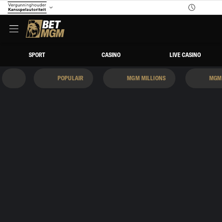
SPORT
CASINO
LIVE CASINO
POPULAIR
MGM MILLIONS
MGM