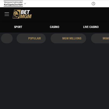
SPORT
CASINO
LIVE CASINO
POPULAIR
MGM MILLIONS
MGM