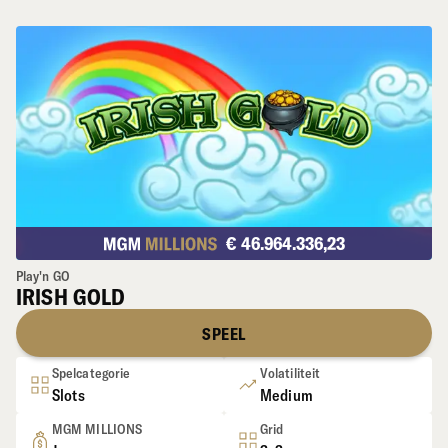
€ 46.964.336,23
Play'n GO
IRISH GOLD
SPEEL
Spelcategorie
Volatiliteit
Slots
Medium
MGM MILLIONS
Grid