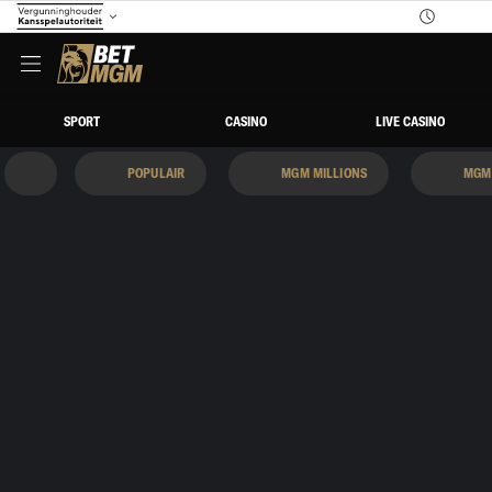
SPORT
CASINO
LIVE CASINO
POPULAIR
MGM MILLIONS
MGM