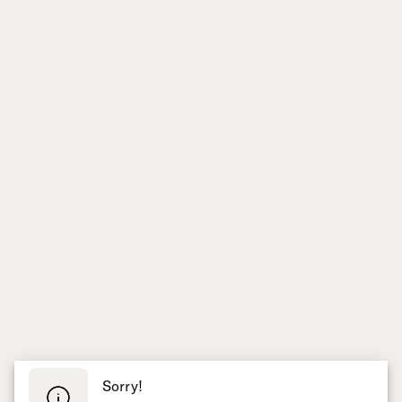
Sorry!