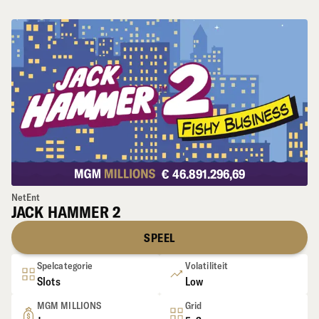
€ 46.891.296,69
NetEnt
JACK HAMMER 2
SPEEL
Spelcategorie
Volatiliteit
Slots
Low
MGM MILLIONS
Grid