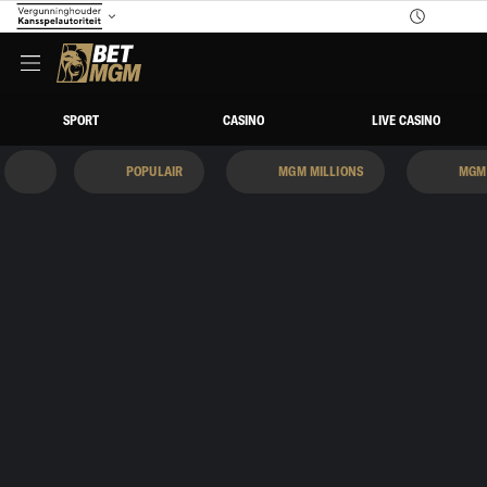
SPORT
CASINO
LIVE CASINO
POPULAIR
MGM MILLIONS
MGM