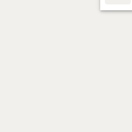
SPORT WEDDEN
Live Wedden
Voetbal
Darts
Tennis
Blog