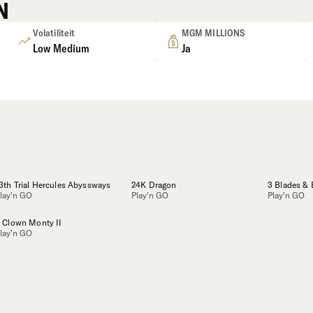
N
Volatiliteit
MGM MILLIONS
Low Medium
Ja
3th Trial Hercules Abyssways
24K Dragon
3 Blades & 
lay'n GO
Play'n GO
Play'n GO
 Clown Monty II
lay'n GO