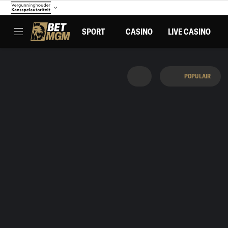
SPORT
CASINO
LIVE CASINO
POPULAIR