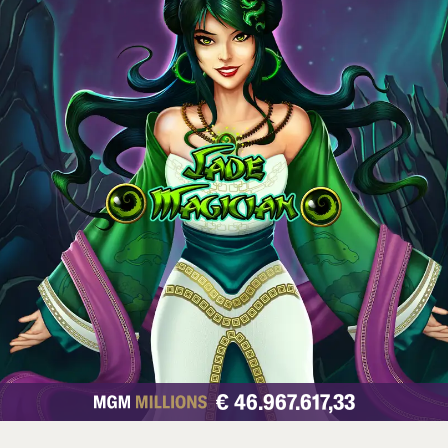
€ 46.967.617,33