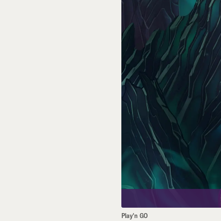
Play'n GO