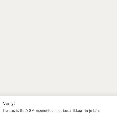
Sorry!
Helaas is BetMGM momenteel niet beschikbaar in je land.