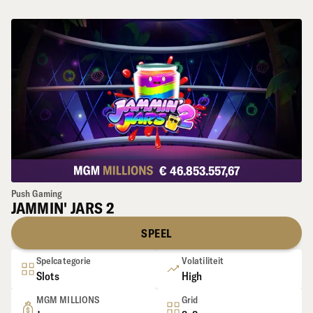
€ 46.853.557,67
Push Gaming
JAMMIN' JARS 2
SPEEL
Spelcategorie
Volatiliteit
Slots
High
MGM MILLIONS
Grid