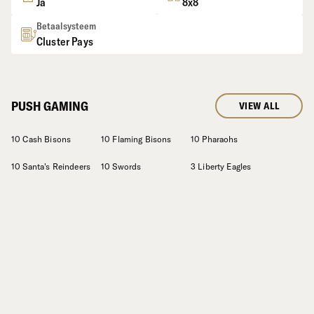
Ja
8x8
Betaalsysteem
Cluster Pays
PUSH GAMING
VIEW ALL
10 Cash Bisons
10 Flaming Bisons
10 Pharaohs
10 Santa's Reindeers
10 Swords
3 Liberty Eagles