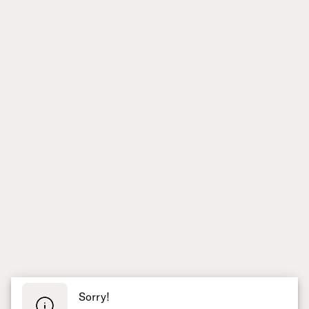
Sorry!