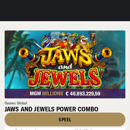
€ 46.893.229,59
Games Global
JAWS AND JEWELS POWER COMBO
SPEEL