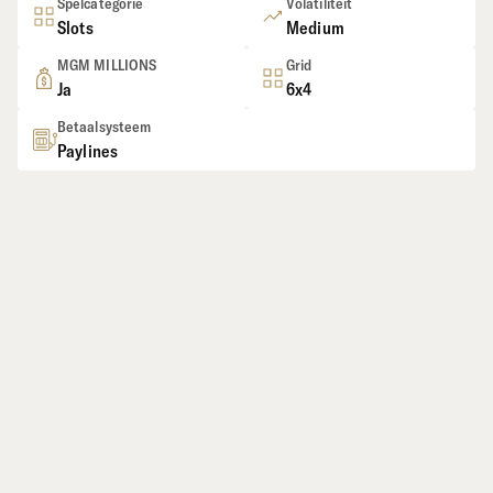
Spelcategorie
Volatiliteit
Slots
Medium
MGM MILLIONS
Grid
Ja
6x4
Betaalsysteem
Paylines