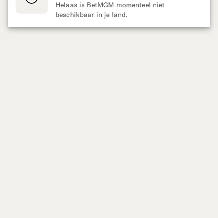
Helaas is BetMGM momenteel niet
beschikbaar in je land.
Aangeboden door
SPORT WEDDEN
CASINO
Live Wedden
Gokkasten
Voetbal
Populair
Darts
Nieuwe Gokkasten
Tennis
Vegas
Blog
Megaways