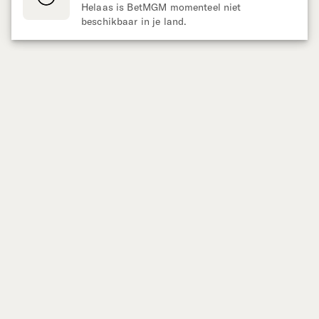
Helaas is BetMGM momenteel niet
beschikbaar in je land.
Aangeboden door
SPORT WEDDEN
CASINO
Live Wedden
Gokkasten
Voetbal
Populair
Darts
Nieuwe Gokkasten
Tennis
Vegas
Blog
Megaways