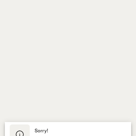
Sorry!