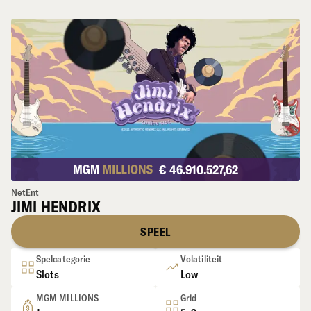
€ 46.910.527,62
NetEnt
JIMI HENDRIX
SPEEL
Spelcategorie
Volatiliteit
Slots
Low
MGM MILLIONS
Grid