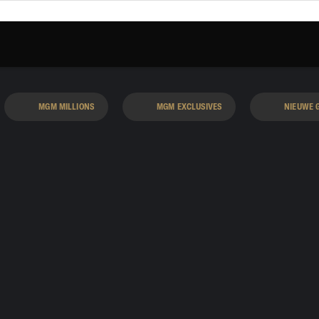
MGM MILLIONS
MGM EXCLUSIVES
NIEUWE 