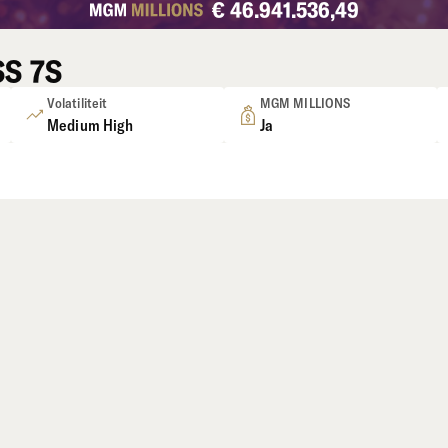
€ 46.941.536,49
S 7S
Volatiliteit
MGM MILLIONS
Medium High
Ja