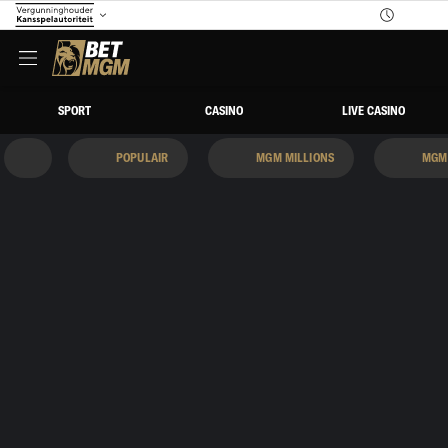
SPORT
CASINO
LIVE CASINO
POPULAIR
MGM MILLIONS
MGM