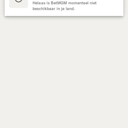
Helaas is BetMGM momenteel niet
beschikbaar in je land.
Aangeboden door
SPORT WEDDEN
CASINO
Live Wedden
Gokkasten
Voetbal
Populair
Darts
Nieuwe Gokkasten
Tennis
Vegas
Blog
Megaways