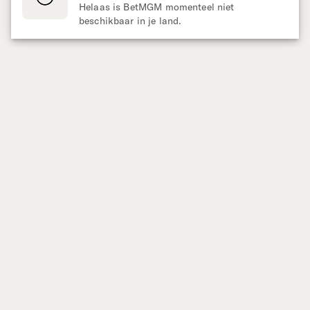
Helaas is BetMGM momenteel niet
beschikbaar in je land.
Aangeboden door
SPORT WEDDEN
CASINO
Live Wedden
Gokkasten
Voetbal
Populair
Darts
Nieuwe Gokkasten
Tennis
Vegas
Blog
Megaways