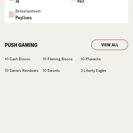
Ja
4x3
Betaalsysteem
Paylines
PUSH GAMING
VIEW ALL
10 Cash Bisons
10 Flaming Bisons
10 Pharaohs
10 Santa's Reindeers
10 Swords
3 Liberty Eagles