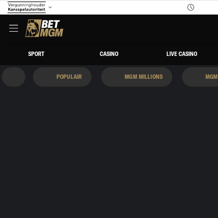
SPORT
CASINO
LIVE CASINO
POPULAIR
MGM MILLIONS
MGM