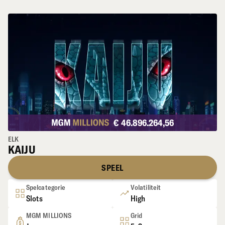
€ 46.896.264,56
ELK
KAIJU
SPEEL
Spelcategorie
Volatiliteit
Slots
High
MGM MILLIONS
Grid