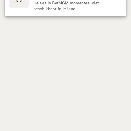
Helaas is BetMGM momenteel niet
beschikbaar in je land.
Aangeboden door
SPORT WEDDEN
CASINO
Live Wedden
Gokkasten
Voetbal
Populair
Darts
Nieuwe Gokkasten
Tennis
Vegas
Blog
Megaways