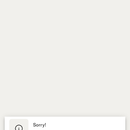
Sorry!