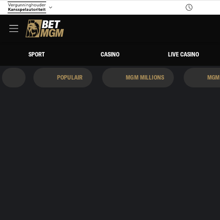
SPORT
CASINO
LIVE CASINO
POPULAIR
MGM MILLIONS
MGM