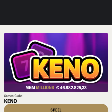
€ 46.882.825,33
Games Global
KENO
SPEEL