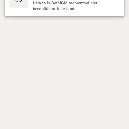
Helaas is BetMGM momenteel niet
beschikbaar in je land.
Aangeboden door
SPORT WEDDEN
CASINO
Live Wedden
Gokkasten
Voetbal
Populair
Darts
Nieuwe Gokkasten
Tennis
Vegas
Blog
Megaways