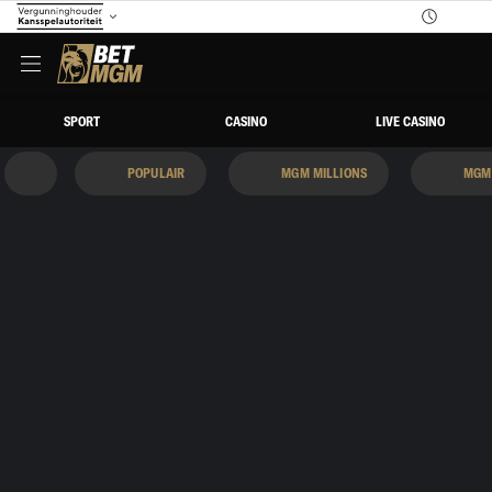
SPORT
CASINO
LIVE CASINO
POPULAIR
MGM MILLIONS
MGM