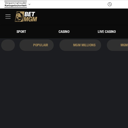
SPORT
CASINO
LIVE CASINO
POPULAIR
MGM MILLIONS
MGM