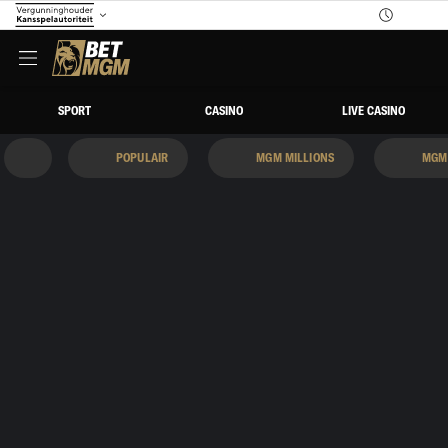
SPORT
CASINO
LIVE CASINO
POPULAIR
MGM MILLIONS
MGM