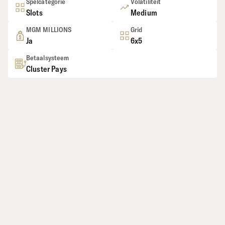
Spelcategorie
Volatiliteit
Slots
Medium
MGM MILLIONS
Grid
Ja
6x5
Betaalsysteem
Cluster Pays