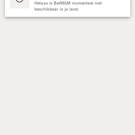
Helaas is BetMGM momenteel niet
beschikbaar in je land.
Aangeboden door
SPORT WEDDEN
CASINO
Live Wedden
Gokkasten
Voetbal
Populair
Darts
Nieuwe Gokkasten
Tennis
Vegas
Blog
Megaways