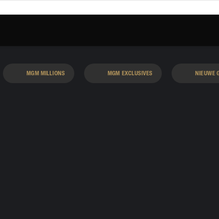
MGM MILLIONS
MGM EXCLUSIVES
NIEUWE 