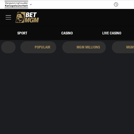
SPORT
CASINO
LIVE CASINO
POPULAIR
MGM MILLIONS
MGM