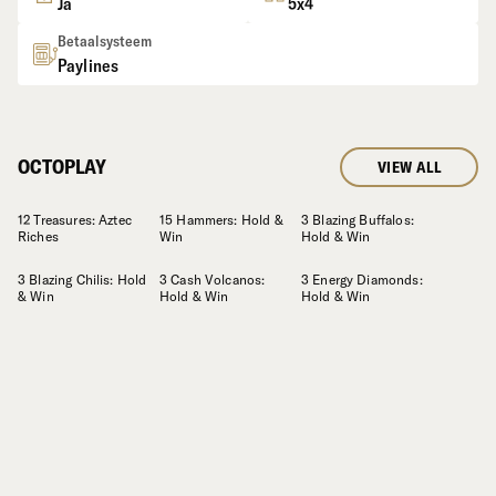
Ja
5x4
Betaalsysteem
Paylines
OCTOPLAY
VIEW ALL
12 Treasures: Aztec
15 Hammers: Hold &
3 Blazing Buffalos:
Riches
Win
Hold & Win
3 Blazing Chilis: Hold
3 Cash Volcanos:
3 Energy Diamonds:
& Win
Hold & Win
Hold & Win