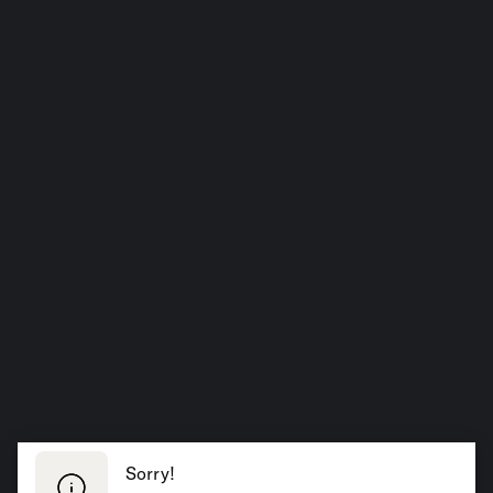
Sorry!