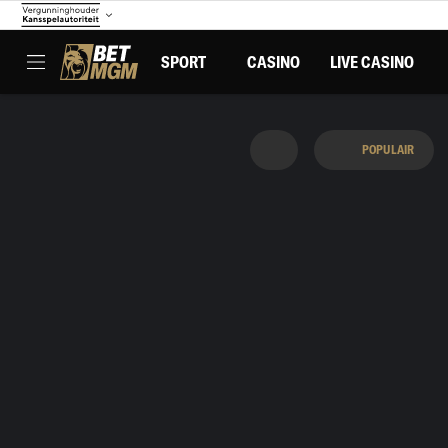
SPORT
CASINO
LIVE CASINO
POPULAIR