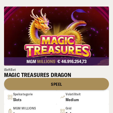
€ 46.916.254,73
iSoftBet
MAGIC TREASURES DRAGON
SPEEL
Spelcategorie
Volatiliteit
Slots
Medium
MGM MILLIONS
Grid