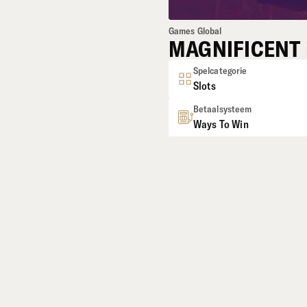
Games Global
MAGNIFICENT
Spelcategorie
Slots
Betaalsysteem
Ways To Win