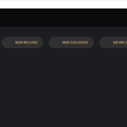
MGM MILLIONS
MGM EXCLUSIVES
NIEUWE 