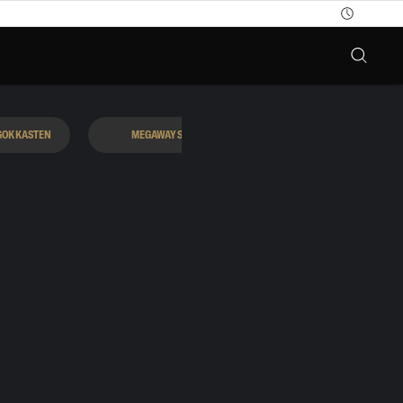
GOKKASTEN
MEGAWAYS
GOKKASTEN
CRASH