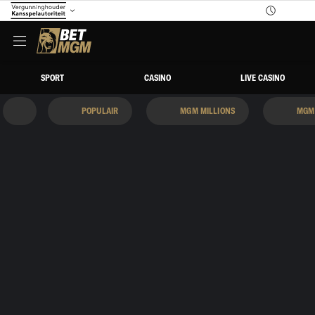
SPORT
CASINO
LIVE CASINO
POPULAIR
MGM MILLIONS
MGM