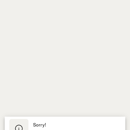
Sorry!