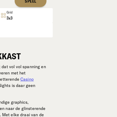
SPEEL
Grid
3x3
KKAST
 dat vol vol spanning en
veren met het
petterende
Casino
ghts is daar geen
ndige graphics,
n naar de glinsterende
 Met elke draai van de