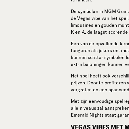
De symbolen in MGM Grand 
de Vegas vibe van het spel
limousines en gouden munte
K en A, de laagst scorende 
Een van de opvallende ken
fungeren als jokers en an
kunnen scatter symbolen le
extra beloningen kunnen v
Het spel heeft ook verschi
prijzen. Door te profitere
vergroten en een spannend
Met zijn eenvoudige spelre
alle niveaus zal aanspreke
Emerald Nights staat garan
VEGAS VIBES MET 