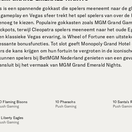
is een spannende gokkast die spelers meeneemt naar de gli
ameplay en Vegas sfeer trekt het spel spelers van over de 
 genoeg te kiezen. Populaire gokkasten zoals MGM Grand Gam
ckpots, terwijl Cleopatra spelers meeneemt naar het oude Eg
n klassieke Vegas ervaring, is Wheel of Fortune een uitste
ssante bonusfuncties. Tot slot geeft Monopoly Grand Hotel 
rs de kans krijgen om hun fortuin te vergroten in de iconis
n kunnen spelers bij BetMGM Nederland genieten van een gev
aansluit bij het vermaak van MGM Grand Emerald Nights.
0 Flaming Bisons
10 Pharaohs
10 Santa's 
ush Gaming
Push Gaming
Push Gamin
 Liberty Eagles
ush Gaming