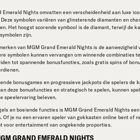
Emerald Nights omvatten een verscheidenheid aan luxe icon
. Deze symbolen variëren van glinsterende diamanten en ch
n. Het hoogst scorende symbool is de diamant, terwijl de kaa
symbolen zijn.
merken van MGM Grand Emerald Nights is de aanwezigheid v
dere symbolen kunnen vervangen om winnende combinaties t
iden tot spannende bonusfuncties, zoals gratis spins of bon
erdienen.
llende bonusgames en progressieve jackpots die spelers de k
n van deze bonusfuncties en strategisch te spelen, kunnen sp
e speelervaring beleven.
gels en boeiende functies is MGM Grand Emerald Nights een
n. Of je nu een ervaren speler van gokkasten online bent of
t voor entertainment van ongekende proporties.
MGM GRAND EMERALD NIGHTS