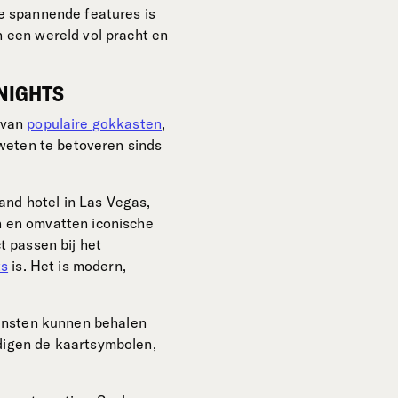
e spannende features is
 een wereld vol pracht en
NIGHTS
 van
populaire gokkasten
,
 weten te betoveren sinds
nd hotel in Las Vegas,
n en omvatten iconische
t passen bij het
ts
is. Het is modern,
winsten kunnen behalen
digen de kaartsymbolen,