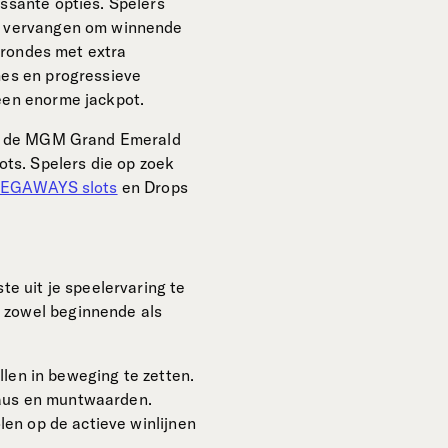
ssante opties. Spelers
n vervangen om winnende
srondes met extra
mes en progressieve
een enorme jackpot.
is de MGM Grand Emerald
ts. Spelers die op zoek
EGAWAYS slots
en Drops
e uit je speelervaring te
 zowel beginnende als
llen in beweging te zetten.
veaus en muntwaarden.
en op de actieve winlijnen