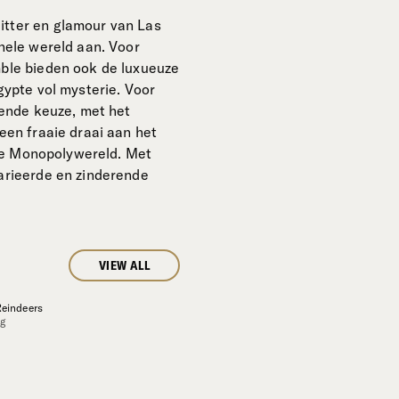
tter en glamour van Las
hele wereld aan. Voor
ble bieden ook de luxueuze
ypte vol mysterie. Voor
kende keuze, met het
een fraaie draai aan het
che Monopolywereld. Met
arieerde en zinderende
VIEW ALL
Reindeers
g