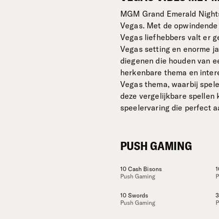
MGM Grand Emerald Nights 
Vegas. Met de opwindende g
Vegas liefhebbers valt er
Vegas setting en enorme ja
diegenen die houden van ee
herkenbare thema en intere
Vegas thema, waarbij spele
deze vergelijkbare spelle
speelervaring die perfect 
PUSH GAMING
10 Cash Bisons
1
Push Gaming
P
10 Swords
3
Push Gaming
P