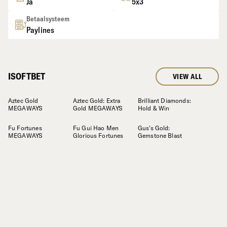
Ja
5x3
Betaalsysteem
Paylines
ISOFTBET
VIEW ALL
Aztec Gold
Aztec Gold: Extra
Brilliant Diamonds:
MEGAWAYS
Gold MEGAWAYS
Hold & Win
Fu Fortunes
Fu Gui Hao Men
Gus's Gold:
MEGAWAYS
Glorious Fortunes
Gemstone Blast