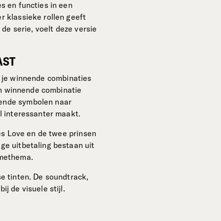
s en functies in een
 klassieke rollen geeft
de serie, voelt deze versie
AST
ij je winnende combinaties
een winnende combinatie
gende symbolen naar
l interessanter maakt.
es Love en de twee prinsen
ge uitbetaling bestaan uit
nimethema.
e tinten. De soundtrack,
 de visuele stijl.