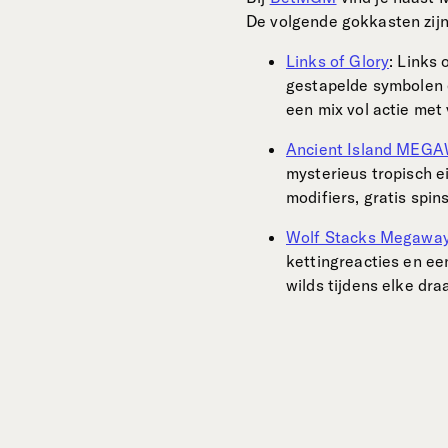
De volgende gokkasten zij
Links of Glory
: Links
gestapelde symbolen 
een mix vol actie met
Ancient Island MEG
mysterieus tropisch 
modifiers, gratis spi
Wolf Stacks Megawa
kettingreacties en ee
wilds tijdens elke dra