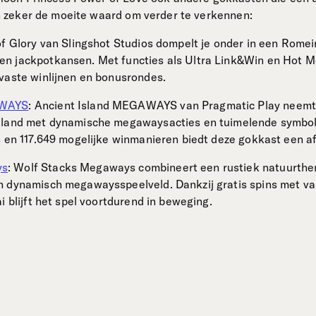
n zeker de moeite waard om verder te verkennen:
 of Glory van Slingshot Studios dompelt je onder in een Romei
en jackpotkansen. Met functies als Ultra Link&Win en Hot M
 vaste winlijnen en bonusrondes.
AWAYS
: Ancient Island MEGAWAYS van Pragmatic Play neemt
eiland met dynamische megawaysacties en tuimelende symbol
ns en 117.649 mogelijke winmanieren biedt deze gokkast een a
ys
: Wolf Stacks Megaways combineert een rustiek natuurthe
n dynamisch megawaysspeelveld. Dankzij gratis spins met va
ai blijft het spel voortdurend in beweging.