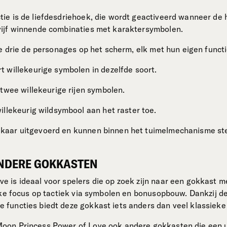
ie is de liefdesdriehoek, die wordt geactiveerd wanneer de 
vijf winnende combinaties met karaktersymbolen.
lle drie de personages op het scherm, elk met hun eigen functi
t willekeurige symbolen in dezelfde soort.
 twee willekeurige rijen symbolen.
illekeurig wildsymbool aan het raster toe.
lkaar uitgevoerd en kunnen binnen het tuimelmechanisme ste
ANDERE GOKKASTEN
 is ideaal voor spelers die op zoek zijn naar een gokkast m
ijke focus op tactiek via symbolen en bonusopbouw. Dankzij d
 functies biedt deze gokkast iets anders dan veel klassiek
Moon Princess Power of Love ook andere gokkasten die een u