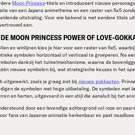
erdere
Moon Princess
-titels en introduceert nieuwe personage
atie van een Japans animethema en een raster van 5x5 zonder
dende uitstraling. Voor wie bekend is met eerdere titels uit 
 vertrouwd aan.
 DE MOON PRINCESS POWER OF LOVE-GOKK
ollen en winlijnen kies je hier voor een raster van 5x5, waarb
entieke symbolen horizontaal of verticaal te groeperen. Na 
ymbolen dankzij het tuimelmechanisme, waarna de bovenlig
één nieuwe symbolen bij, wat strategische keuzes in het spe
 uitgewerkt, zoals je graag ziet bij
nieuwe gokkasten
. Prins
digen de symbolen met hoge uitbetaling. De symbolen met la
rren en harten, uitgevoerd in een stijl die aansluit bij het a
ndersteund door een levendige achtergrond vol roze en paars
or fans van Japanse animatie herkenbaar en past naadloos bij