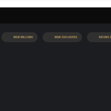
MGM MILLIONS
MGM EXCLUSIVES
NIEUWE 