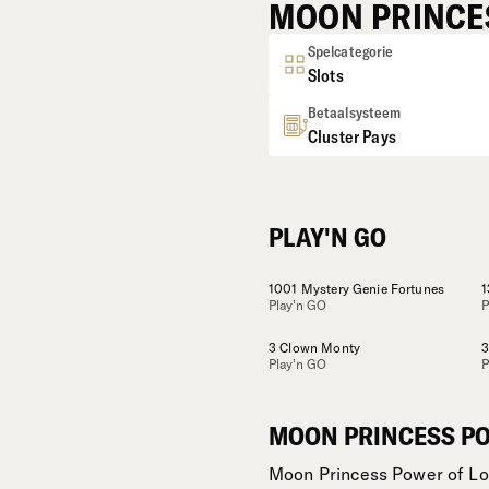
MOON PRINCE
Spelcategorie
Slots
Betaalsysteem
Cluster Pays
PLAY'N GO
1001 Mystery Genie Fortunes
1
Play'n GO
P
3 Clown Monty
3
Play'n GO
P
MOON PRINCESS PO
Moon Princess Power of Lov