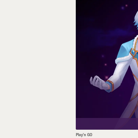
Play'n GO