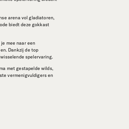
nse arena vol gladiatoren,
ode biedt deze gokkast
 je mee naar een
en. Dankzij de top
fwisselende spelervaring.
ma met gestapelde wilds,
ste vermenigvuldigers en