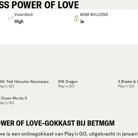
SS POWER OF LOVE
Volatiliteit
MGM MILLIONS
High
Ja
3th Trial Hercules Abyssways
24K Dragon
3 Blades & 
lay'n GO
Play'n GO
Play'n GO
 Clown Monty II
lay'n GO
WER OF LOVE-GOKKAST BIJ BETMGM
e is een onlinegokkast van Play’n GO, uitgebracht in janua