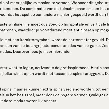
 drie of meer gelijke symbolen te vormen. Wanneer dit gebeur
r beneden. De combinatie van dit tuimelmechanisme en het 
voor dat het spel op een andere manier gespeeld wordt dan t
ste winlijnen; je moet dus goed op horizontale en verticale l
e patronen, waardoor je voortdurend moet anticiperen op moge
tie met een karaktersymbool wordt de hartenmeter gevuld. D
 van een van de belangrijkste bonusfuncties van de game. Zod
inmodus. Daarover lees je meer hieronder.
ster weet te legen, activeer je de gratisspinronde. Hierin sp
 bij elke winst op en wordt niet tussen de spins teruggezet. 
al spins, maar er kunnen extra spins verdiend worden, tot e
 als in het basisspel, maar door de hogere vermenigvuldiger 
lt deze modus wezenlijk anders.