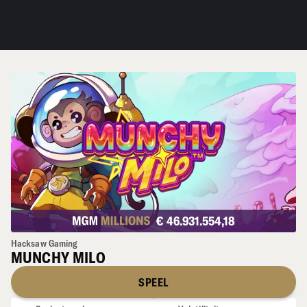
€ 46.931.554,18
Hacksaw Gaming
MUNCHY MILO
SPEEL