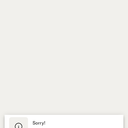
Sorry!