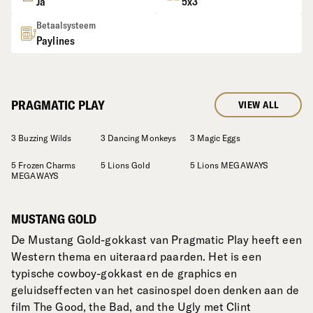
Ja
5x3
Betaalsysteem
Paylines
PRAGMATIC PLAY
VIEW ALL
3 Buzzing Wilds
3 Dancing Monkeys
3 Magic Eggs
5 Frozen Charms
5 Lions Gold
5 Lions MEGAWAYS
MEGAWAYS
MUSTANG GOLD
De Mustang Gold-gokkast van Pragmatic Play heeft een
Western thema en uiteraard paarden. Het is een
typische cowboy-gokkast en de graphics en
geluidseffecten van het casinospel doen denken aan de
film The Good, the Bad, and the Ugly met Clint