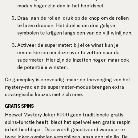
modus hoger zijn dan in het hoofdspel.
Draai aan de rollen: druk op de knop om de rollen
te laten draaien. Het doel is om drie gelijke
symbolen te krijgen langs een van de vijf winlijnen.
Activeer de supermeter: bij elke winst kun je
ervoor kiezen om deze over te zetten naar de
supermeter. Hier zijn de inzetten hoger, maar ook
de potentiële winsten.
De gameplay is eenvoudig, maar de toevoeging van het
mystery-rad en de supermeter-modus brengen extra
strategische keuzes met zich mee.
GRATIS SPINS
Hoewel Mystery Joker 6000 geen traditionele gratis
spins-functie heeft, biedt het spel wel een gratis respin
in het hoofdspel. Deze wordt geactiveerd wanneer er
twee joker-symbolen verschijnen langs een winlijn. De