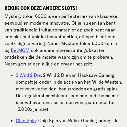
BEKIJK OOK DEZE ANDERE SLOTS!
Mystery Joker 6000 is een perfecte mix van klassieke
eenvoud en moderne innovatie. Of je nu een fan bent
van traditionele fruitautomaten of op zoek bent naar
een slot met unieke bonusfuncties, dit spel biedt een
veelzijdige ervaring. Naast Mystery Joker 6000 kun je
bij
BetMGM
ook andere interessante gokkasten
ontdekken die de moeite waard zijn om te proberen.
Neem gerust een kijkje en ervaar het zelf:
2 Wild 2 Die
: 2 Wild 2 Die van Hacksaw Gaming
dompelt je onder in de actie van het Wilde Westen,
met revolverhelden, bonusrondes en gratis spins.
Deze gokkast combineert een boeiend thema met
innovatieve functies en een winstpotentieel tot
15.000x je inzet.
Chip Spin
: Chip Spin van Relax Gaming brengt de