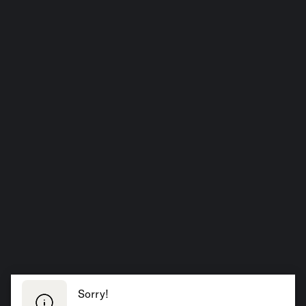
Sorry!