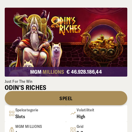
€ 46.928.186,44
Just For The Win
ODIN'S RICHES
SPEEL
Spelcategorie
Volatiliteit
Slots
High
MGM MILLIONS
Grid