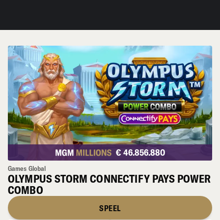
€ 46.856.880
Games Global
OLYMPUS STORM CONNECTIFY PAYS POWER
COMBO
SPEEL