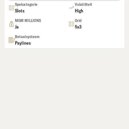
Spelcategorie
Volatiliteit
Slots
High
MGM MILLIONS
Grid
Ja
5x3
Betaalsysteem
Paylines