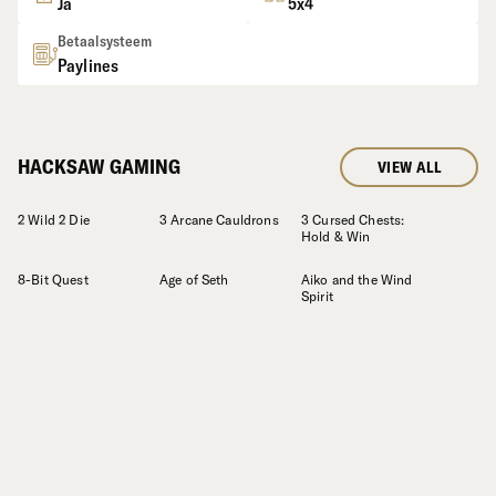
Ja
5x4
Betaalsysteem
Paylines
HACKSAW GAMING
VIEW ALL
2 Wild 2 Die
3 Arcane Cauldrons
3 Cursed Chests:
Hold & Win
8-Bit Quest
Age of Seth
Aiko and the Wind
Spirit