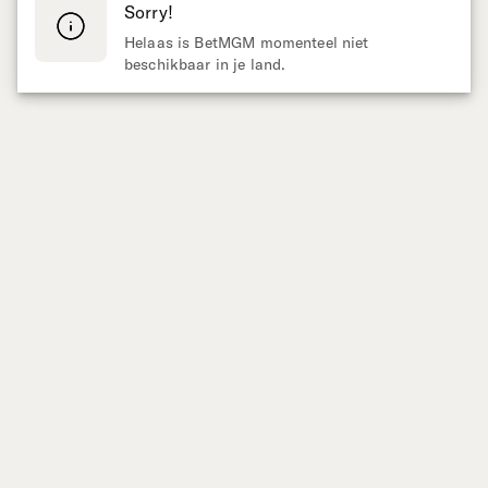
Sorry!
Helaas is BetMGM momenteel niet
beschikbaar in je land.
Aangeboden door
SPORT WEDDEN
CASINO
Live Wedden
Gokkasten
Voetbal
Populair
Darts
Nieuwe Gokkasten
Tennis
Vegas