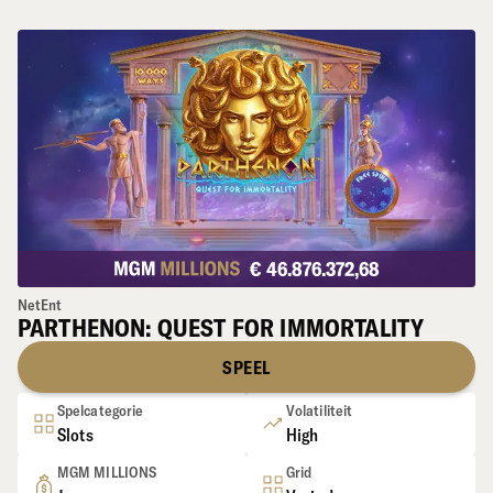
€ 46.876.372,68
NetEnt
PARTHENON: QUEST FOR IMMORTALITY
SPEEL
Spelcategorie
Volatiliteit
Slots
High
MGM MILLIONS
Grid