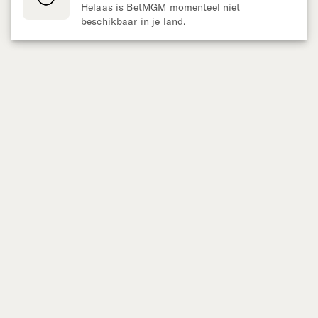
Helaas is BetMGM momenteel niet
beschikbaar in je land.
Aangeboden door
SPORT WEDDEN
CASINO
Live Wedden
Gokkasten
Voetbal
Populair
Darts
Nieuwe Gokkasten
Tennis
Vegas
Blog
Megaways