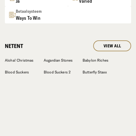
Ja
Varied
Betaalsysteem
Ways To Win
NETENT
VIEW ALL
Aloha! Christmas
Asgardian Stones
Babylon Riches
Blood Suckers
Blood Suckers 2
Butterfly Staxx