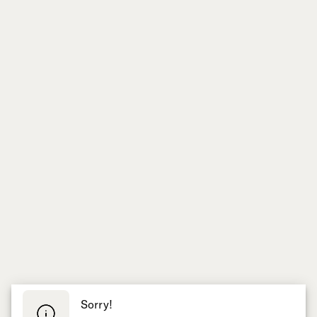
Sorry!