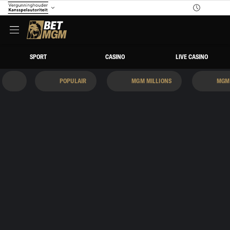
SPORT
CASINO
LIVE CASINO
POPULAIR
MGM MILLIONS
MGM