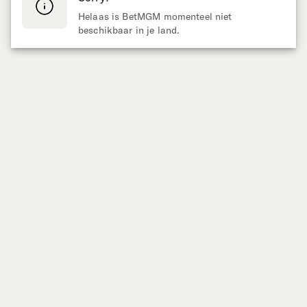
Helaas is BetMGM momenteel niet
beschikbaar in je land.
Aangeboden door
SPORT WEDDEN
CASINO
Live Wedden
Gokkasten
Voetbal
Populair
Darts
Nieuwe Gokkasten
Tennis
Vegas