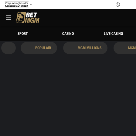
SPORT
CASINO
LIVE CASINO
POPULAIR
MGM MILLIONS
MGM