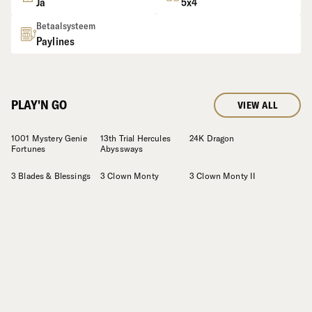
Ja
5x4
Betaalsysteem
Paylines
PLAY'N GO
VIEW ALL
1001 Mystery Genie
13th Trial Hercules
24K Dragon
Fortunes
Abyssways
3 Blades & Blessings
3 Clown Monty
3 Clown Monty II