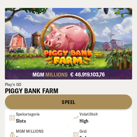
€ 46.919.103,76
Play'n GO
PIGGY BANK FARM
SPEEL
Spelcategorie
Volatiliteit
Slots
High
MGM MILLIONS
Grid