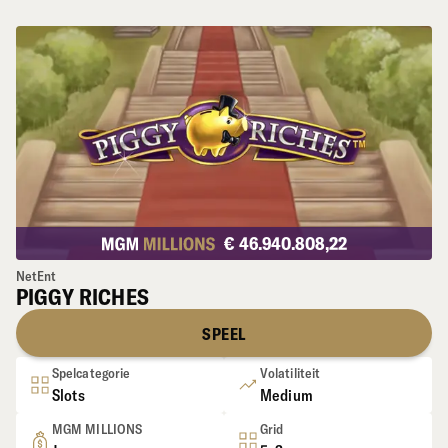
€ 46.940.808,22
NetEnt
PIGGY RICHES
SPEEL
Spelcategorie
Volatiliteit
Slots
Medium
MGM MILLIONS
Grid