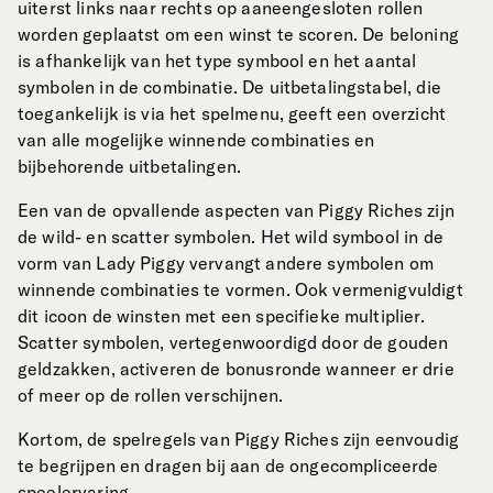
uiterst links naar rechts op aaneengesloten rollen
worden geplaatst om een winst te scoren. De beloning
is afhankelijk van het type symbool en het aantal
symbolen in de combinatie. De uitbetalingstabel, die
toegankelijk is via het spelmenu, geeft een overzicht
van alle mogelijke winnende combinaties en
bijbehorende uitbetalingen.
Een van de opvallende aspecten van Piggy Riches zijn
de wild- en scatter symbolen. Het wild symbool in de
vorm van Lady Piggy vervangt andere symbolen om
winnende combinaties te vormen. Ook vermenigvuldigt
dit icoon de winsten met een specifieke multiplier.
Scatter symbolen, vertegenwoordigd door de gouden
geldzakken, activeren de bonusronde wanneer er drie
of meer op de rollen verschijnen.
Kortom, de spelregels van Piggy Riches zijn eenvoudig
te begrijpen en dragen bij aan de ongecompliceerde
speelervaring.