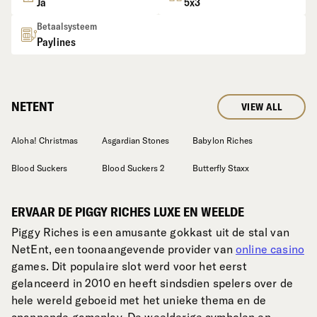
Ja
5x3
Betaalsysteem
Paylines
NETENT
VIEW ALL
Aloha! Christmas
Asgardian Stones
Babylon Riches
Blood Suckers
Blood Suckers 2
Butterfly Staxx
ERVAAR DE PIGGY RICHES LUXE EN WEELDE
Piggy Riches is een amusante gokkast uit de stal van
NetEnt, een toonaangevende provider van
online casino
games. Dit populaire slot werd voor het eerst
gelanceerd in 2010 en heeft sindsdien spelers over de
hele wereld geboeid met het unieke thema en de
spannende gameplay. De weelderige symbolen en