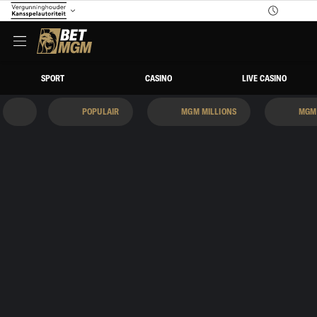
SPORT
CASINO
LIVE CASINO
POPULAIR
MGM MILLIONS
MGM