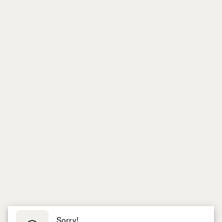
Sorry!