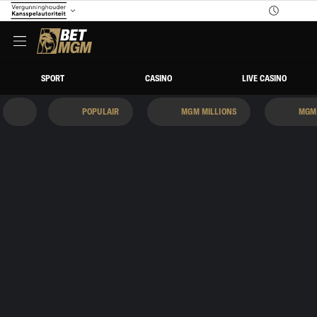
SPORT
CASINO
LIVE CASINO
POPULAIR
MGM MILLIONS
MGM