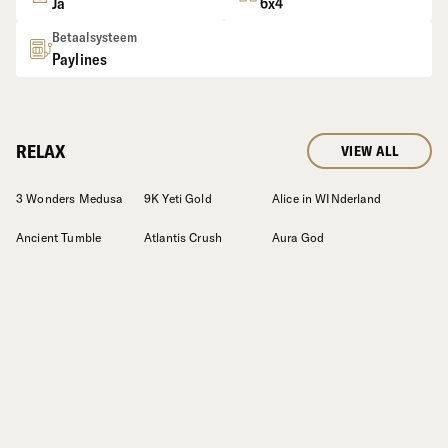
Ja
6x4
Betaalsysteem
Paylines
RELAX
VIEW ALL
3 Wonders Medusa
9K Yeti Gold
Alice in WINderland
Ancient Tumble
Atlantis Crush
Aura God