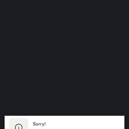
Sorry!