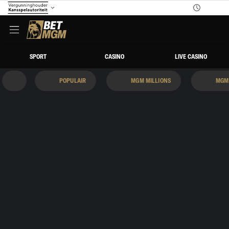
SPORT
CASINO
LIVE CASINO
POPULAIR
MGM MILLIONS
MGM