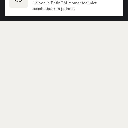
Helaas is BetMGM momenteel niet
beschikbaar in je land.
Aangeboden door
SPORT WEDDEN
CASINO
Live Wedden
Gokkasten
Voetbal
Populair
Darts
Nieuwe Gokkasten
Tennis
Vegas
Blog
Megaways